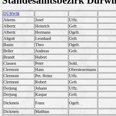
Standesamtsbezirk Dürwi
DÜRWIß
Ahrens
Josef
Uffz.
Albertz
Heinrich
Gefr.
Albertz
Hermann
Ogefr.
Altgott
Leonhard
Gefr.
Baum
Theo
Ogefr.
Beller
Andreas
Gefr.
Brandt
Hubert
Classen
Peter
Sold.
Clermont
Hans
Obersteuermann
Clermont
Pet. Heinz
Uffz.
Clermont
Robert
Gefr.
Derjung
Johann
Uffz.
Derjung
Kaspar
Gefr.
Dickmeis
Franz
Ogefr.
Dickmeis
Matthias