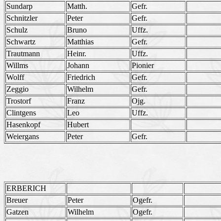
Sundarp
Matth.
Gefr.
Schnitzler
Peter
Gefr.
Schulz
Bruno
Uffz.
Schwartz
Matthias
Gefr.
Trautmann
Heinr.
Uffz.
Willms
Johann
Pionier
Wolff
Friedrich
Gefr.
Zeggio
Wilhelm
Gefr.
Trostorf
Franz
Ojg.
Clintgens
Leo
Uffz.
Hasenkopf
Hubert
Weiergans
Peter
Gefr.
ERBERICH
Breuer
Peter
Ogefr.
Gatzen
Wilhelm
Ogefr.