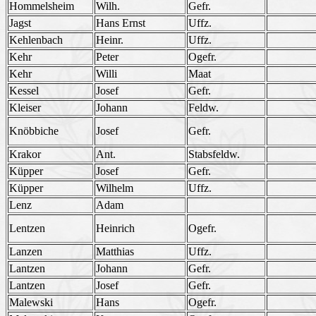
Hommelsheim
Wilh.
Gefr.
Jagst
Hans Ernst
Uffz.
Kehlenbach
Heinr.
Uffz.
Kehr
Peter
Ogefr.
Kehr
Willi
Maat
Kessel
Josef
Gefr.
Kleiser
Johann
Feldw.
Knöbbiche
Josef
Gefr.
Krakor
Ant.
Stabsfeldw.
Küpper
Josef
Gefr.
Küpper
Wilhelm
Uffz.
Lenz
Adam
Lentzen
Heinrich
Ogefr.
Lanzen
Matthias
Uffz.
Lantzen
Johann
Gefr.
Lantzen
Josef
Gefr.
Malewski
Hans
Ogefr.