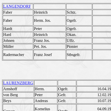
LANGENDORF
Faber
Heinrich
Schtz.
Faber
Herm. Jos.
Ogefr.
Hardt
Peter
Ogefr.
Hard
Heinrich
Okan.
Johnen
Franz Jos.
Uffz.
Müller
Pet. Jos.
Pionier
Radermacher
Franz Josef
Stbsgefr.
LAURENZBERG
Amshoff
Herm.
Ogefr.
16.04.1
von Berg
Peter
Gefr.
12.02.1
Beys
Andreas
Gefr.
10.07.1
Kornelius
04.09.1