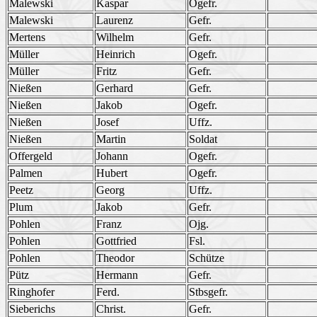
Malewski
Kaspar
Ogefr.
Malewski
Laurenz
Gefr.
Mertens
Wilhelm
Gefr.
Müller
Heinrich
Ogefr.
Müller
Fritz
Gefr.
Nießen
Gerhard
Gefr.
Nießen
Jakob
Ogefr.
Nießen
Josef
Uffz.
Nießen
Martin
Soldat
Offergeld
Johann
Ogefr.
Palmen
Hubert
Ogefr.
Peetz
Georg
Uffz.
Plum
Jakob
Gefr.
Pohlen
Franz
Ojg.
Pohlen
Gottfried
Fsl.
Pohlen
Theodor
Schütze
Pütz
Hermann
Gefr.
Ringhofer
Ferd.
Stbsgefr.
Sieberichs
Christ.
Gefr.