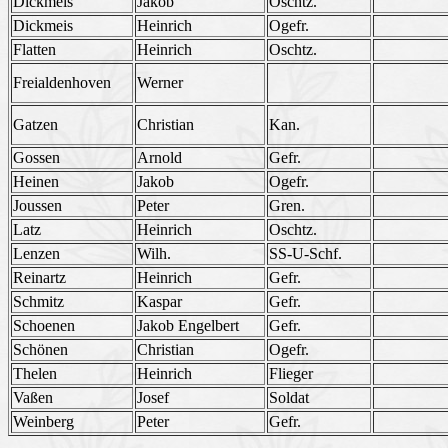
Dickmeis
Jakob
Oschtz.
Dickmeis
Heinrich
Ogefr.
Flatten
Heinrich
Oschtz.
Freialdenhoven
Werner
Gatzen
Christian
Kan.
Gossen
Arnold
Gefr.
Heinen
Jakob
Ogefr.
Joussen
Peter
Gren.
Latz
Heinrich
Oschtz.
Lenzen
Wilh.
SS-U-Schf.
Reinartz
Heinrich
Gefr.
Schmitz
Kaspar
Gefr.
Schoenen
Jakob Engelbert
Gefr.
Schönen
Christian
Ogefr.
Thelen
Heinrich
Flieger
Vaßen
Josef
Soldat
Weinberg
Peter
Gefr.