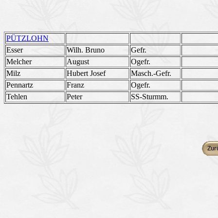
PÜTZLOHN
Esser
Wilh. Bruno
Gefr.
Melcher
August
Ogefr.
Milz
Hubert Josef
Masch.-Gefr.
Pennartz
Franz
Ogefr.
Tehlen
Peter
SS-Sturmm.