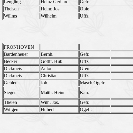
Lengling
Heinz Gerhard
Gefr.
Theisen
Heinr. Jos.
Opio.
Willms
Wilhelm
Uffz.
FRONHOVEN
Bardenheuer
Bernh.
Gefr.
Becker
Gottfr. Hub.
Uffz.
Dickmeis
Anton
Gren.
Dickmeis
Christian
Uffz.
Gehlen
Joh.
Masch.Ogefr.
Sieger
Matth. Heinr.
Kan.
Thelen
Wilh. Jos.
Gefr.
Wittgen
Hubert
Ogefr.