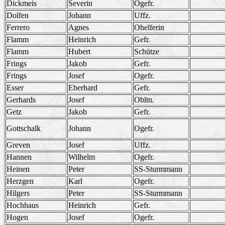
Dickmeis
Severin
Ogefr.
Dolfen
Johann
Uffz.
Ferrero
Agnes
Ohelferin
Flamm
Heinrich
Gefr.
Flamm
Hubert
Schütze
Frings
Jakob
Gefr.
Frings
Josef
Ogefr.
Esser
Eberhard
Gefr.
Gerhards
Josef
Obltn.
Getz
Jakob
Gefr.
Gottschalk
Johann
Ogefr.
Greven
Josef
Uffz.
Hannen
Wilhelm
Ogefr.
Heinen
Peter
SS-Sturmmann
Herzgen
Karl
Ogefr.
Hilgers
Peter
SS-Sturmmann
Hochhaus
Heinrich
Gefr.
Hogen
Josef
Ogefr.