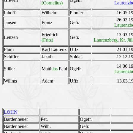
Greven
Ogefr.
(Cornelius)
Laurenzb
Inhoff
Wilhelm
Pionier
16.05.1
26.02.1
Jansen
Franz
Gefr.
Laurenzb
Friedrich
13.03.1
Lenzen
Gefr.
(Fritz)
Laurenzberg, Kr. Jül
Plum
Karl Laurenz
Uffz.
21.01.1
Schiffer
Jakob
Soldat
17.12.1
14.06.1
Stiller
Matth
ias
Paul
Ogefr.
Laurenzb
Willms
Adam
Uffz.
13.03.1
LOHN
Bardenheuer
Pet.
Ogefr.
Bardenheuer
Wilh.
Gefr.