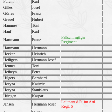
Furcht
Karl
Gilles
Josef
Görres
Franz
Greuel
Hubert
Hammes
Toni
Hanf
Karl
Fallschirmjäger-
Hartmann
Franz
Regiment
Hartmann
Hermann
Hecker
Heinrich
Heiligers
Hermann Josef
Hennes
Toni
Heibeyn
Peter
Hilgers
Bernhard
Horyza
Kasimir
Horyza
Stanislaus
Hürtgen
Kaspar
Leutnant d.R. im Artl.
Jansen
Hermann Josef
Regt. 6