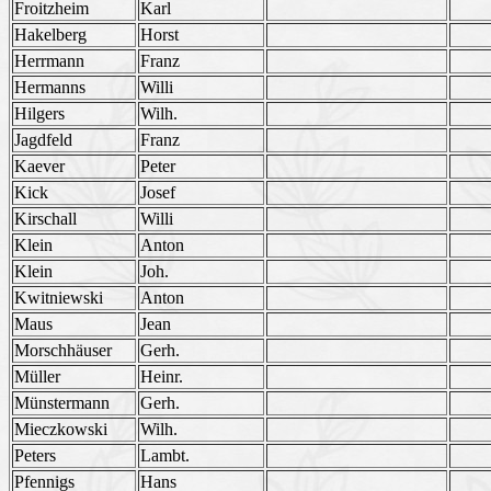
Froitzheim
Karl
Hakelberg
Horst
Herrmann
Franz
Hermanns
Willi
Hilgers
Wilh.
Jagdfeld
Franz
Kaever
Peter
Kick
Josef
Kirschall
Willi
Klein
Anton
Klein
Joh.
Kwitniewski
Anton
Maus
Jean
Morschhäuser
Gerh.
Müller
Heinr.
Münstermann
Gerh.
Mieczkowski
Wilh.
Peters
Lambt.
Pfennigs
Hans