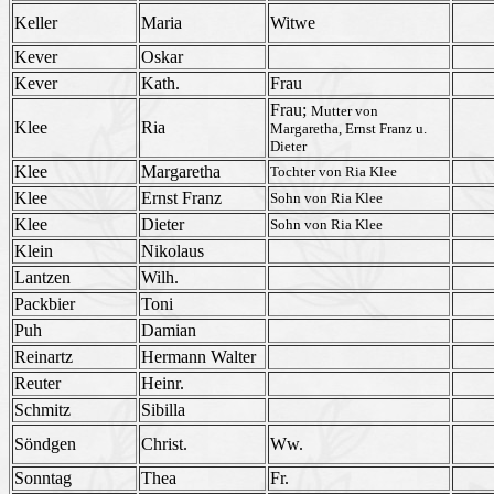
Keller
Maria
Witwe
Kever
Oskar
Kever
Kath.
Frau
Frau;
Mutter von
Klee
Ria
Margaretha, Ernst Franz u.
Dieter
Klee
Margaretha
Tochter von Ria Klee
Klee
Ernst Franz
Sohn von Ria Klee
Klee
Dieter
Sohn von Ria Klee
Klein
Nikolaus
Lantzen
Wilh.
Packbier
Toni
Puh
Damian
Reinartz
Hermann Walter
Reuter
Heinr.
Schmitz
Sibilla
Söndgen
Christ.
Ww.
Sonntag
Thea
Fr.