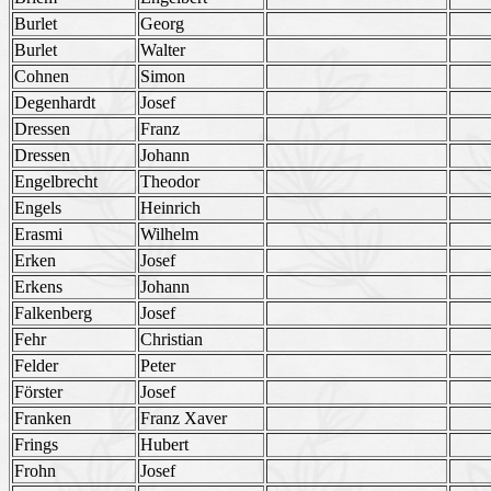
Burlet
Georg
Burlet
Walter
Cohnen
Simon
Degenhardt
Josef
Dressen
Franz
Dressen
Johann
Engelbrecht
Theodor
Engels
Heinrich
Erasmi
Wilhelm
Erken
Josef
Erkens
Johann
Falkenberg
Josef
Fehr
Christian
Felder
Peter
Förster
Josef
Franken
Franz Xaver
Frings
Hubert
Frohn
Josef