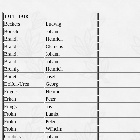
1914 - 1918
Beckers
Ludwig
Borsch
Johann
Brandt
Heinrich
Brandt
Clemens
Brandt
Johann
Brandt
Johann
Breinig
Heinrich
Burlet
Josef
Dolfen-Uren
Georg
Engels
Heinrich
Erken
Peter
Frings
Jos.
Frohn
Lambt.
Frohn
Peter
Frohn
Wilhelm
Göbbels
Johann