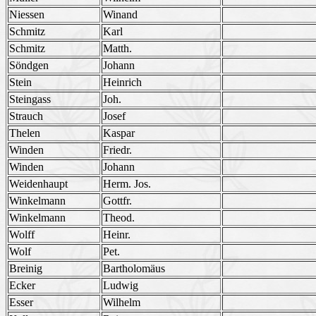
Niessen
Winand
Schmitz
Karl
Schmitz
Matth.
Söndgen
Johann
Stein
Heinrich
Steingass
Joh.
Strauch
Josef
Thelen
Kaspar
Winden
Friedr.
Winden
Johann
Weidenhaupt
Herm. Jos.
Winkelmann
Gottfr.
Winkelmann
Theod.
Wolff
Heinr.
Wolf
Pet.
Breinig
Bartholomäus
Ecker
Ludwig
Esser
Wilhelm