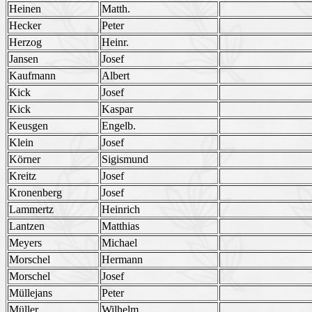
Heinen
Matth.
Hecker
Peter
Herzog
Heinr.
Jansen
Josef
Kaufmann
Albert
Kick
Josef
Kick
Kaspar
Keusgen
Engelb.
Klein
Josef
Körner
Sigismund
Kreitz
Josef
Kronenberg
Josef
Lammertz
Heinrich
Lantzen
Matthias
Meyers
Michael
Morschel
Hermann
Morschel
Josef
Müllejans
Peter
Müller
Wilhelm