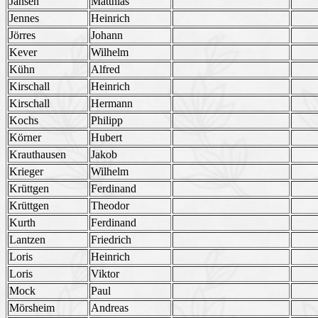
Jansen
Matthias
Jennes
Heinrich
Jörres
Johann
Kever
Wilhelm
Kühn
Alfred
Kirschall
Heinrich
Kirschall
Hermann
Kochs
Philipp
Körner
Hubert
Krauthausen
Jakob
Krieger
Wilhelm
Krüttgen
Ferdinand
Krüttgen
Theodor
Kurth
Ferdinand
Lantzen
Friedrich
Loris
Heinrich
Loris
Viktor
Mock
Paul
Mörsheim
Andreas