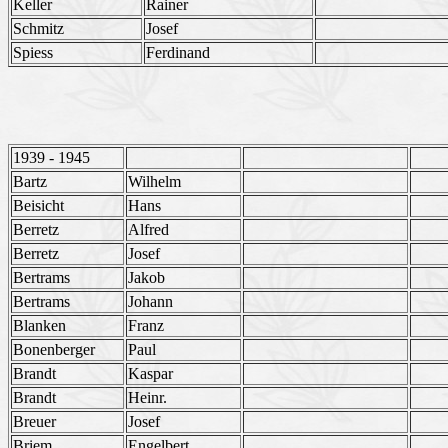
Keller
Rainer
Schmitz
Josef
Spiess
Ferdinand
1939 - 1945
Bartz
Wilhelm
Beisicht
Hans
Berretz
Alfred
Berretz
Josef
Bertrams
Jakob
Bertrams
Johann
Blanken
Franz
Bonenberger
Paul
Brandt
Kaspar
Brandt
Heinr.
Breuer
Josef
Briem
Engelbert