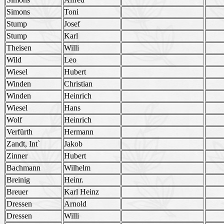
Simons
Toni
Stump
Josef
Stump
Karl
Theisen
Willi
Wild
Leo
Wiesel
Hubert
Winden
Christian
Winden
Heinrich
Wiesel
Hans
Wolf
Heinrich
Verfürth
Hermann
Zandt, Int`
Jakob
Zinner
Hubert
Bachmann
Wilhelm
Breinig
Heinr.
Breuer
Karl Heinz
Dressen
Arnold
Dressen
Willi