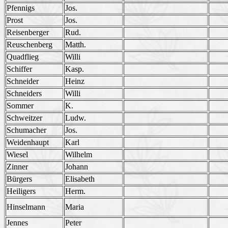
Pfennigs
Jos.
Prost
Jos.
Reisenberger
Rud.
Reuschenberg
Matth.
Quadflieg
Willi
Schiffer
Kasp.
Schneider
Heinz
Schneiders
Willi
Sommer
K.
Schweitzer
Ludw.
Schumacher
Jos.
Weidenhaupt
Karl
Wiesel
Wilhelm
Zinner
Johann
Bürgers
Elisabeth
Heiligers
Herm.
Hinselmann
Maria
Jennes
Peter