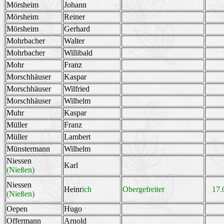
Mörsheim
Johann
Mörsheim
Reiner
Mörsheim
Gerhard
Mohrbacher
Walter
Mohrbacher
Willibald
Mohr
Franz
Morschhäuser
Kaspar
Morschhäuser
Wilfried
Morschhäuser
Wilhelm
Muhr
Kaspar
Müller
Franz
Müller
Lambert
Münstermann
Wilhelm
Niessen
Karl
(Nießen)
Niessen
Heinr
ich
Obergefreiter
17.
(Nießen)
Oepen
Hugo
Offermann
Arnold