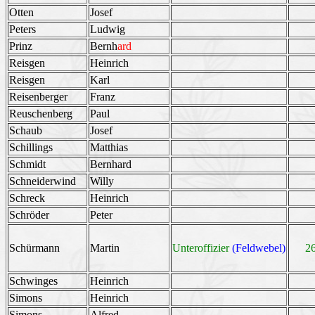
Otten
Josef
Peters
Ludwig
Prinz
Bernh
ard
Reisgen
Heinrich
Reisgen
Karl
Reisenberger
Franz
Reuschenberg
Paul
Schaub
Josef
Schillings
Matthias
Schmidt
Bernhard
Schneiderwind
Willy
Schreck
Heinrich
Schröder
Peter
Schürmann
Martin
Unteroffizier
(Feldwebel)
2
Schwinges
Heinrich
Simons
Heinrich
Simons
Alfred